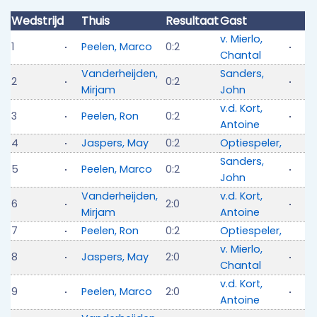
Wedstrijd
Thuis
Resultaat
Gast
v. Mierlo,
1
Peelen, Marco
0:2
Chantal
Vanderheijden,
Sanders,
2
0:2
Mirjam
John
v.d. Kort,
3
Peelen, Ron
0:2
Antoine
4
Jaspers, May
0:2
Optiespeler,
Sanders,
5
Peelen, Marco
0:2
John
Vanderheijden,
v.d. Kort,
6
2:0
Mirjam
Antoine
7
Peelen, Ron
0:2
Optiespeler,
v. Mierlo,
8
Jaspers, May
2:0
Chantal
v.d. Kort,
9
Peelen, Marco
2:0
Antoine