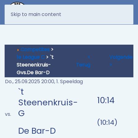
MENU
Skip to main content
Competites
>
1e League C
> `t
<
Volgende
Steenenkruis-
Terug
>
Gvs.De Bar-D
Do., 25.09.2025 20:00, 1. Speeldag
`t
10:14
Steenenkruis-
G
vs.
(10:14)
De Bar-D