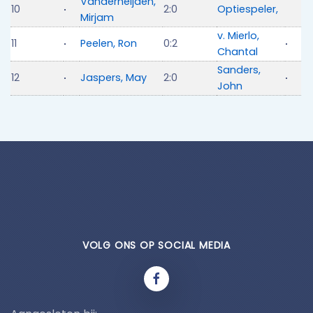
Vanderheijden,
10
2:0
Optiespeler,
Mirjam
v. Mierlo,
11
Peelen, Ron
0:2
Chantal
Sanders,
12
Jaspers, May
2:0
John
VOLG ONS OP SOCIAL MEDIA