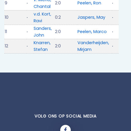
9
2:0
Peelen, Ron
Chantal
v.d. Kort,
10
0:2
Jaspers, May
Ravi
Sanders,
11
2:0
Peelen, Marco
John
Knarren,
Vanderheijden,
12
2:0
Stefan
Mirjam
VOLG ONS OP SOCIAL MEDIA