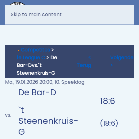
MENU
Skip to main content
Competites
>
1e League C
> De
<
Volgende
Bar-Dvs.`t
Terug
>
Steenenkruis-G
Ma., 19.01.2026 20:00, 10. Speeldag
De Bar-D
18:6
`t
vs.
Steenenkruis-
(18:6)
G