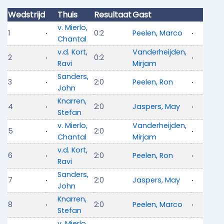
Wedstrijd
Thuis
Resultaat
Gast
v. Mierlo,
1
0:2
Peelen, Marco
Chantal
v.d. Kort,
Vanderheijden,
2
0:2
Ravi
Mirjam
Sanders,
3
2:0
Peelen, Ron
John
Knarren,
4
2:0
Jaspers, May
Stefan
v. Mierlo,
Vanderheijden,
5
2:0
Chantal
Mirjam
v.d. Kort,
6
2:0
Peelen, Ron
Ravi
Sanders,
7
2:0
Jaspers, May
John
Knarren,
8
2:0
Peelen, Marco
Stefan
v. Mierlo,