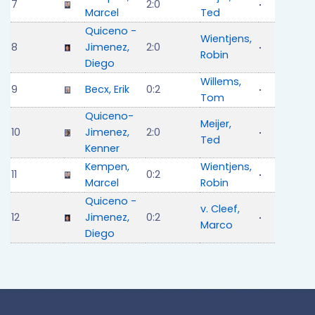
7
2:0
Marcel
Ted
Quiceno -
Wientjens,
8
Jimenez,
2:0
Robin
Diego
Willems,
9
Becx, Erik
0:2
Tom
Quiceno-
Meijer,
10
Jimenez,
2:0
Ted
Kenner
Kempen,
Wientjens,
11
0:2
Marcel
Robin
Quiceno -
v. Cleef,
12
Jimenez,
0:2
Marco
Diego