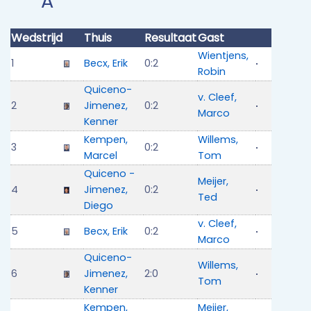
A
Wedstrijd
Thuis
Resultaat
Gast
Wientjens,
1
Becx, Erik
0:2
Robin
Quiceno-
v. Cleef,
2
Jimenez,
0:2
Marco
Kenner
Kempen,
Willems,
3
0:2
Marcel
Tom
Quiceno -
Meijer,
4
Jimenez,
0:2
Ted
Diego
v. Cleef,
5
Becx, Erik
0:2
Marco
Quiceno-
Willems,
6
Jimenez,
2:0
Tom
Kenner
Kempen,
Meijer,