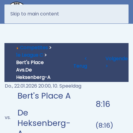
MENU
Skip to main content
Competites
>
1e League C
>
<
Volgende
Bert's Place
Terug
>
Avs.De
Heksenberg-A
Do., 22.01.2026 20:00, 10. Speeldag
Bert's Place A
8:16
De
vs.
Heksenberg-
(8:16)