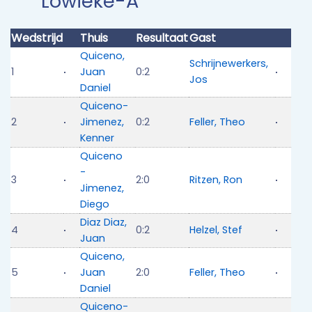
Lowieke-A
Wedstrijd
Thuis
Resultaat
Gast
Quiceno,
Schrijnewerkers,
1
Juan
0:2
Jos
Daniel
Quiceno-
2
Jimenez,
0:2
Feller, Theo
Kenner
Quiceno
-
3
2:0
Ritzen, Ron
Jimenez,
Diego
Diaz Diaz,
4
0:2
Helzel, Stef
Juan
Quiceno,
5
Juan
2:0
Feller, Theo
Daniel
Quiceno-