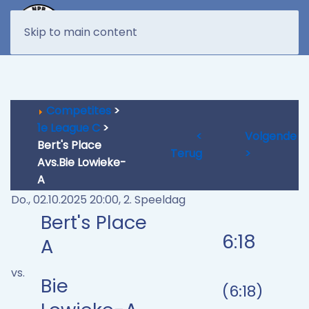
MENU
Skip to main content
Competites
>
1e League C
>
<
Volgende
Bert's Place
Terug
>
Avs.Bie Lowieke-
A
Do., 02.10.2025 20:00, 2. Speeldag
Bert's Place
6:18
A
vs.
Bie
(6:18)