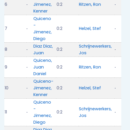
6
Jimenez,
0:2
Ritzen, Ron
Kenner
Quiceno
-
7
0:2
Helzel, Stef
Jimenez,
Diego
Diaz Diaz,
Schrijnewerkers,
8
0:2
Juan
Jos
Quiceno,
9
Juan
0:2
Ritzen, Ron
Daniel
Quiceno-
10
Jimenez,
0:2
Helzel, Stef
Kenner
Quiceno
-
Schrijnewerkers,
11
0:2
Jimenez,
Jos
Diego
Diaz Diaz,