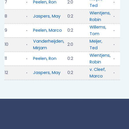
7
Peelen, Ron
2:0
Ted
Wientjens,
8
Jaspers, May
0:2
Robin
Willems,
9
Peelen, Marco
0:2
Tom
Vanderheijden,
Meijer,
10
2:0
Mirjam
Ted
Wientjens,
11
Peelen, Ron
0:2
Robin
v. Cleef,
12
Jaspers, May
0:2
Marco