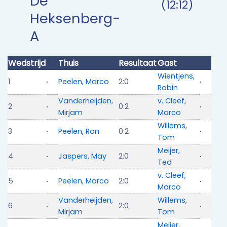
De
(12:12)
Heksenberg-
A
Wedstrijd
Thuis
Resultaat
Gast
Wientjens,
1
Peelen, Marco
2:0
Robin
Vanderheijden,
v. Cleef,
2
0:2
Mirjam
Marco
Willems,
3
Peelen, Ron
0:2
Tom
Meijer,
4
Jaspers, May
2:0
Ted
v. Cleef,
5
Peelen, Marco
2:0
Marco
Vanderheijden,
Willems,
6
2:0
Mirjam
Tom
Meijer,