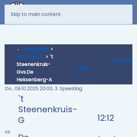
MENU
Skip to main content
Competites
>
1e League C
> `t
<
Volgende
Steenenkruis-
Terug
>
Gvs.De
Heksenberg-A
Do., 09.10.2025 20:00, 3. Speeldag
`t
Steenenkruis-
12:12
G
vs.