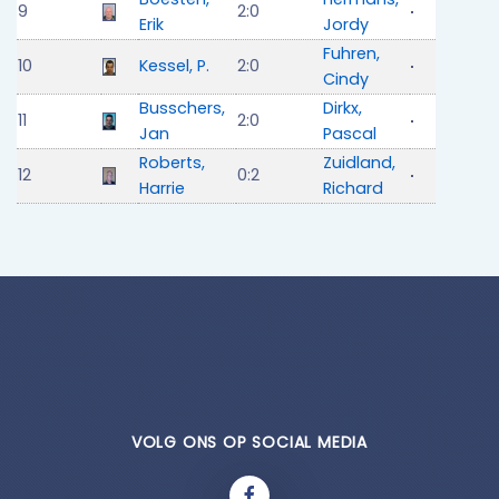
9
2:0
Erik
Jordy
Fuhren,
10
Kessel, P.
2:0
Cindy
Busschers,
Dirkx,
11
2:0
Jan
Pascal
Roberts,
Zuidland,
12
0:2
Harrie
Richard
VOLG ONS OP SOCIAL MEDIA