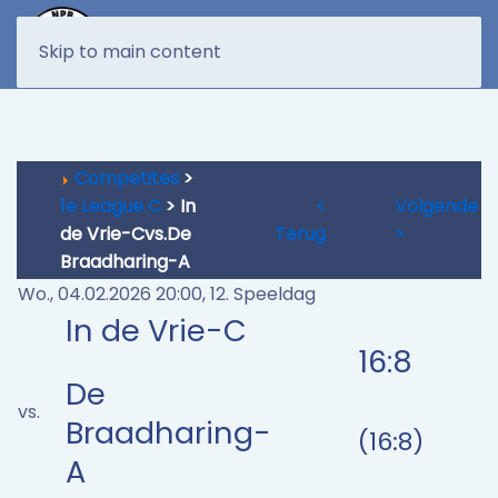
MENU
Skip to main content
Competites
>
1e League C
> In
<
Volgende
de Vrie-Cvs.De
Terug
>
Braadharing-A
Wo., 04.02.2026 20:00, 12. Speeldag
In de Vrie-C
16:8
De
vs.
Braadharing-
(16:8)
A