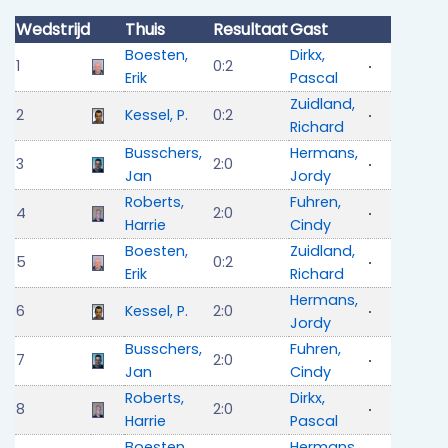
Wedstrijd
Thuis
Resultaat
Gast
Boesten,
Dirkx,
1
0:2
Erik
Pascal
Zuidland,
2
Kessel, P.
0:2
Richard
Busschers,
Hermans,
3
2:0
Jan
Jordy
Roberts,
Fuhren,
4
2:0
Harrie
Cindy
Boesten,
Zuidland,
5
0:2
Erik
Richard
Hermans,
6
Kessel, P.
2:0
Jordy
Busschers,
Fuhren,
7
2:0
Jan
Cindy
Roberts,
Dirkx,
8
2:0
Harrie
Pascal
Boesten,
Hermans,