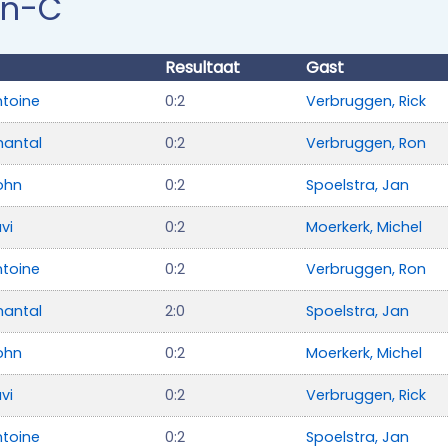
en-C
Resultaat
Gast
ntoine
0:2
Verbruggen, Rick
Chantal
0:2
Verbruggen, Ron
ohn
0:2
Spoelstra, Jan
avi
0:2
Moerkerk, Michel
ntoine
0:2
Verbruggen, Ron
Chantal
2:0
Spoelstra, Jan
ohn
0:2
Moerkerk, Michel
avi
0:2
Verbruggen, Rick
ntoine
0:2
Spoelstra, Jan