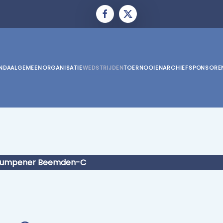
NDA
ALGEMEEN
ORGANISATIE
WEDSTRIJDEN
TOERNOOIEN
ARCHIEF
SPONSORE
.Rumpener Beemden-C