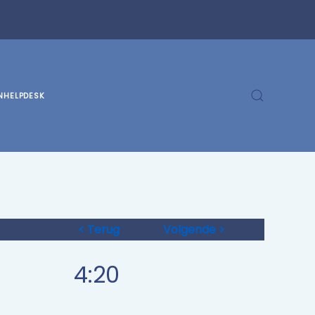
N
HELPDESK
< Terug
Volgende >
4:20