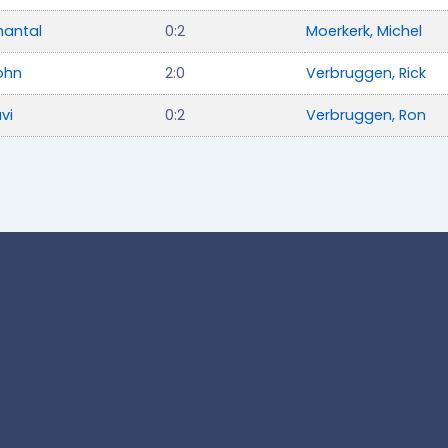
Chantal
0:2
Moerkerk, Michel
ohn
2:0
Verbruggen, Rick
avi
0:2
Verbruggen, Ron