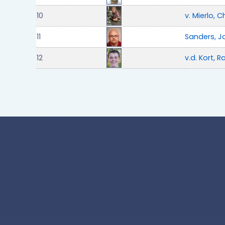
10
v. Mierlo, 
11
Sanders, J
12
v.d. Kort, R