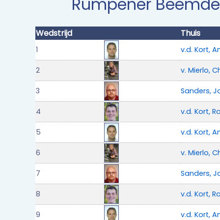
Rumpener Beemd
Wedstrijd
Thuis
1
v.d. Kort, A
2
v. Mierlo, 
3
Sanders, J
4
v.d. Kort, R
5
v.d. Kort, A
6
v. Mierlo, 
7
Sanders, J
8
v.d. Kort, R
9
v.d. Kort, A