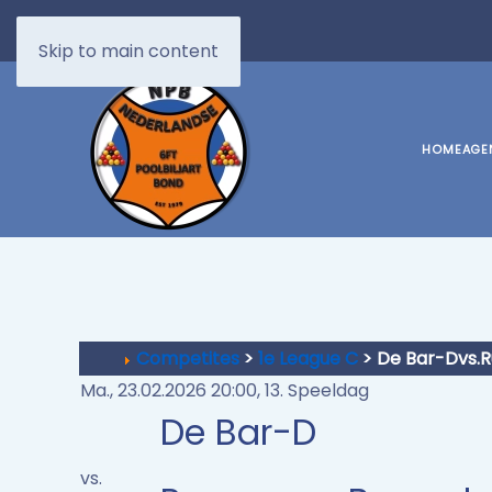
Skip to main content
HOME
AGE
Competites
>
1e League C
> De Bar-Dvs
Ma., 23.02.2026 20:00, 13. Speeldag
De Bar-D
vs.