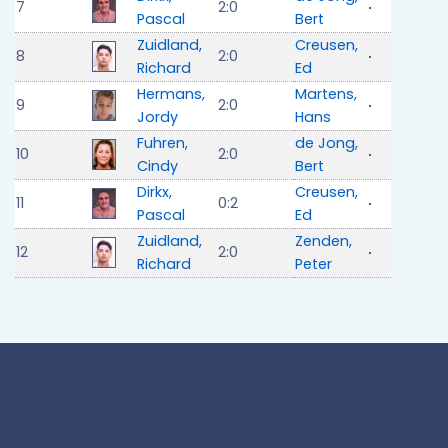
7
2:0
Pascal
Bert
Zuidland,
Creusen,
8
2:0
Richard
Ed
Hermans,
Martens,
9
2:0
Jordy
Hans
Fuhren,
de Jong,
10
2:0
Cindy
Bert
Dirkx,
Creusen,
11
0:2
Pascal
Ed
Zuidland,
Zenden,
12
2:0
Richard
Peter