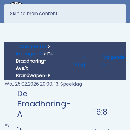
MENU
Skip to main content
Competites
>
1e League C
> De
<
Volgende
Braadharing-
Terug
>
Avs.`t
Brandwapen-B
Wo., 25.02.2026 20:00, 13. Speeldag
De
Braadharing-
16:8
A
vs.