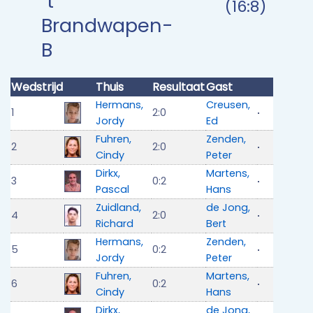
`t
(16:8)
Brandwapen-
B
Wedstrijd
Thuis
Resultaat
Gast
Hermans,
Creusen,
1
2:0
Jordy
Ed
Fuhren,
Zenden,
2
2:0
Cindy
Peter
Dirkx,
Martens,
3
0:2
Pascal
Hans
Zuidland,
de Jong,
4
2:0
Richard
Bert
Hermans,
Zenden,
5
0:2
Jordy
Peter
Fuhren,
Martens,
6
0:2
Cindy
Hans
Dirkx,
de Jong,