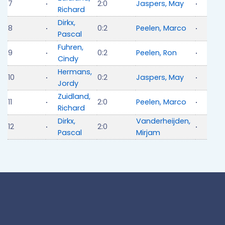
7
2:0
Jaspers, May
Richard
Dirkx,
8
0:2
Peelen, Marco
Pascal
Fuhren,
9
0:2
Peelen, Ron
Cindy
Hermans,
10
0:2
Jaspers, May
Jordy
Zuidland,
11
2:0
Peelen, Marco
Richard
Dirkx,
Vanderheijden,
12
2:0
Pascal
Mirjam