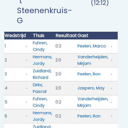
`t
(12:12)
Steenenkruis-
G
Wedstrijd
Thuis
Resultaat
Gast
Fuhren,
1
0:2
Peelen, Marco
Cindy
Hermans,
Vanderheijden,
2
2:0
Jordy
Mirjam
Zuidland,
3
2:0
Peelen, Ron
Richard
Dirkx,
4
2:0
Jaspers, May
Pascal
Fuhren,
Vanderheijden,
5
0:2
Cindy
Mirjam
Hermans,
6
0:2
Peelen, Ron
Jordy
Zuidland,