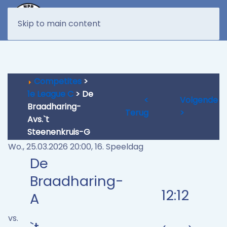
MENU
Skip to main content
Competites
>
1e League C
> De
<
Volgende
Braadharing-
Terug
>
Avs.`t
Steenenkruis-G
Wo., 25.03.2026 20:00, 16. Speeldag
De
Braadharing-
12:12
A
vs.