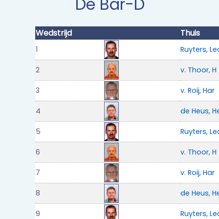
De Bar-D
Wedstrijd
Thuis
1
Ruyters, L
2
v. Thoor, H
3
v. Roij, Har
4
de Heus, H
5
Ruyters, L
6
v. Thoor, H
7
v. Roij, Har
8
de Heus, H
9
Ruyters, L