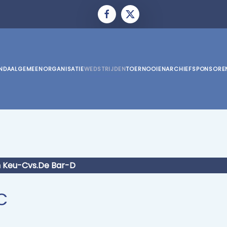
NDA
ALGEMEEN
ORGANISATIE
WEDSTRIJDEN
TOERNOOIEN
ARCHIEF
SPONSORE
 Keu-Cvs.De Bar-D
C