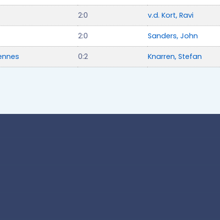
2:0
v.d. Kort, Ravi
2:0
Sanders, John
ennes
0:2
Knarren, Stefan