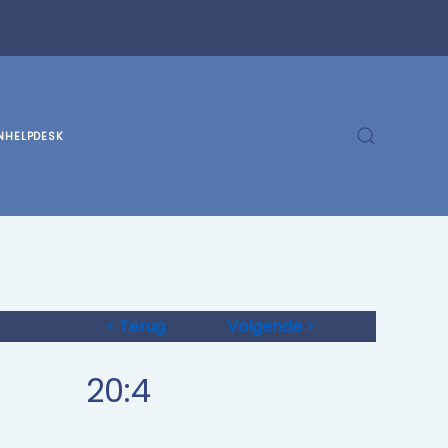
N
HELPDESK
< Terug
Volgende >
20:4