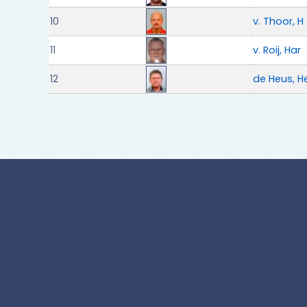
10
v. Thoor, H
11
v. Roij, Har
12
de Heus, H