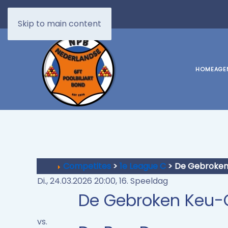
Skip to main content
HOME
AGE
Competites
>
1e League C
> De Gebroken
Di., 24.03.2026 20:00, 16. Speeldag
De Gebroken Keu-
vs.