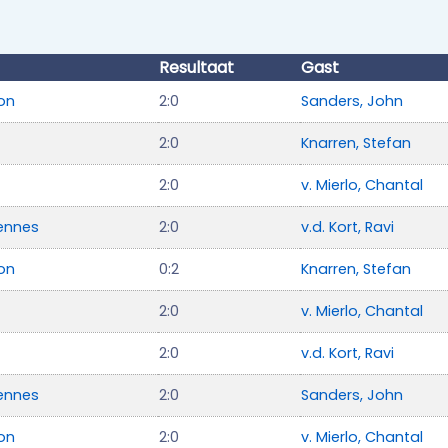
Resultaat
Gast
eon
2:0
Sanders, John
2:0
Knarren, Stefan
2:0
v. Mierlo, Chantal
ennes
2:0
v.d. Kort, Ravi
eon
0:2
Knarren, Stefan
2:0
v. Mierlo, Chantal
2:0
v.d. Kort, Ravi
ennes
2:0
Sanders, John
eon
2:0
v. Mierlo, Chantal