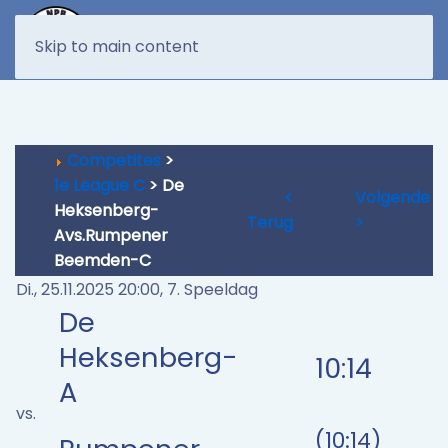
MENU
Skip to main content
Competites
>
1e League C
> De
<
Volgende
Heksenberg-
Terug
>
Avs.Rumpener
Beemden-C
Di., 25.11.2025 20:00, 7. Speeldag
De
Heksenberg-
10:14
A
vs.
(10:14)