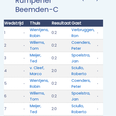
Rumpener
Beemden-C
Wedstrijd
Thuis
Resultaat
Gast
Wientjens,
Verbruggen,
1
0:2
Robin
Ron
Willems,
Coenders,
2
0:2
Tom
Peter
Meijer,
Spoelstra,
3
0:2
Ted
Jan
v. Cleef,
Sciullo,
4
2:0
Marco
Roberto
Wientjens,
Coenders,
5
0:2
Robin
Peter
Willems,
Spoelstra,
6
0:2
Tom
Jan
Meijer,
Sciullo,
7
2:0
Ted
Roberto