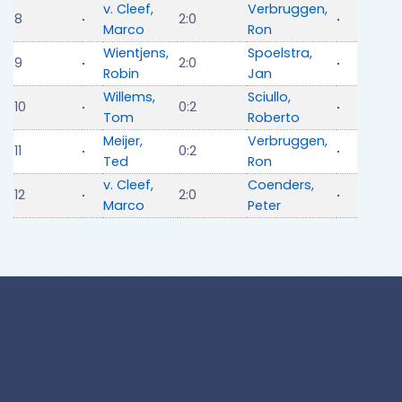
v. Cleef,
Verbruggen,
8
2:0
Marco
Ron
Wientjens,
Spoelstra,
9
2:0
Robin
Jan
Willems,
Sciullo,
10
0:2
Tom
Roberto
Meijer,
Verbruggen,
11
0:2
Ted
Ron
v. Cleef,
Coenders,
12
2:0
Marco
Peter