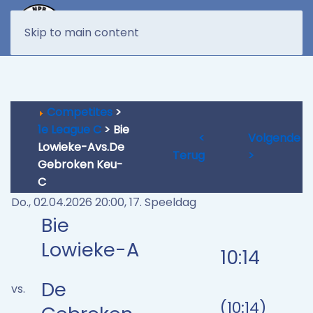
MENU
Skip to main content
Competites
>
1e League C
> Bie
<
Volgende
Lowieke-Avs.De
Terug
>
Gebroken Keu-
C
Do., 02.04.2026 20:00, 17. Speeldag
Bie
Lowieke-A
10:14
De
vs.
(10:14)