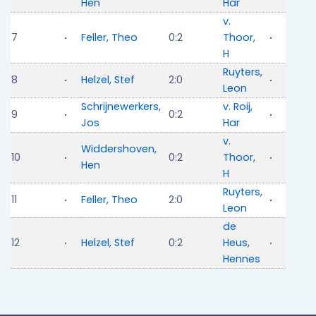
Hen
Har
v.
7
Feller, Theo
0:2
Thoor,
H
Ruyters,
8
Helzel, Stef
2:0
Leon
Schrijnewerkers,
v. Roij,
9
0:2
Jos
Har
v.
Widdershoven,
10
0:2
Thoor,
Hen
H
Ruyters,
11
Feller, Theo
2:0
Leon
de
12
Helzel, Stef
0:2
Heus,
Hennes