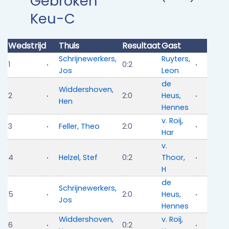
Gebroken
Keu-C
Wedstrijd
Thuis
Resultaat
Gast
Schrijnewerkers,
Ruyters,
1
0:2
Jos
Leon
de
Widdershoven,
2
2:0
Heus,
Hen
Hennes
v. Roij,
3
Feller, Theo
2:0
Har
v.
4
Helzel, Stef
0:2
Thoor,
H
de
Schrijnewerkers,
5
2:0
Heus,
Jos
Hennes
Widdershoven,
v. Roij,
6
0:2