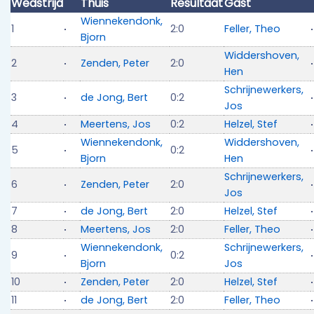
Wedstrijd
Thuis
Resultaat
Gast
Wiennekendonk,
1
2:0
Feller, Theo
Bjorn
Widdershoven,
2
Zenden, Peter
2:0
Hen
Schrijnewerkers,
3
de Jong, Bert
0:2
Jos
4
Meertens, Jos
0:2
Helzel, Stef
Wiennekendonk,
Widdershoven,
5
0:2
Bjorn
Hen
Schrijnewerkers,
6
Zenden, Peter
2:0
Jos
7
de Jong, Bert
2:0
Helzel, Stef
8
Meertens, Jos
2:0
Feller, Theo
Wiennekendonk,
Schrijnewerkers,
9
0:2
Bjorn
Jos
10
Zenden, Peter
2:0
Helzel, Stef
11
de Jong, Bert
2:0
Feller, Theo