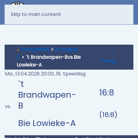
MENU
Skip to main content
Competites
>
1e League
<
C
> `t Brandwapen-Bvs.Bie
Terug
Lowieke-A
Ma., 13.04.2026 20:00, 18. Speeldag
`t
16:8
Brandwapen-
B
vs.
(16:8)
Bie Lowieke-A