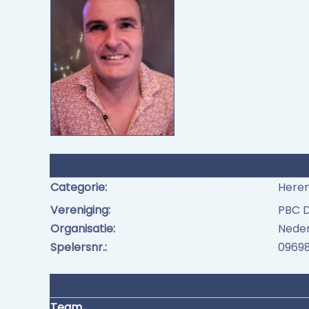
Categorie:
Here
Vereniging:
PBC D
Organisatie:
Neder
Spelersnr.:
0969
Team