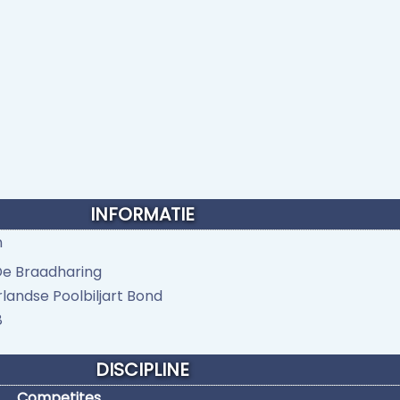
INFORMATIE
n
e Braadharing
landse Poolbiljart Bond
8
DISCIPLINE
Competites