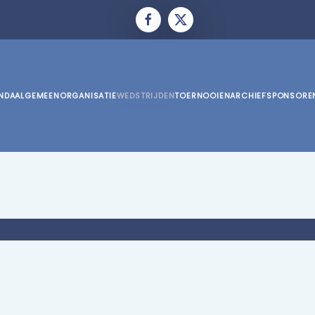
NDA
ALGEMEEN
ORGANISATIE
WEDSTRIJDEN
TOERNOOIEN
ARCHIEF
SPONSORE