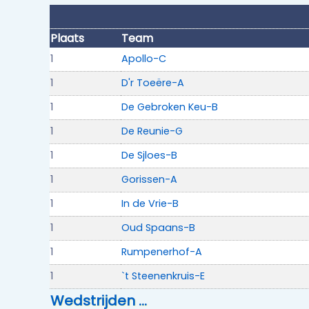
Plaats
Team
1
Apollo-C
1
D'r Toeëre-A
1
De Gebroken Keu-B
1
De Reunie-G
1
De Sjloes-B
1
Gorissen-A
1
In de Vrie-B
1
Oud Spaans-B
1
Rumpenerhof-A
1
`t Steenenkruis-E
Wedstrijden …