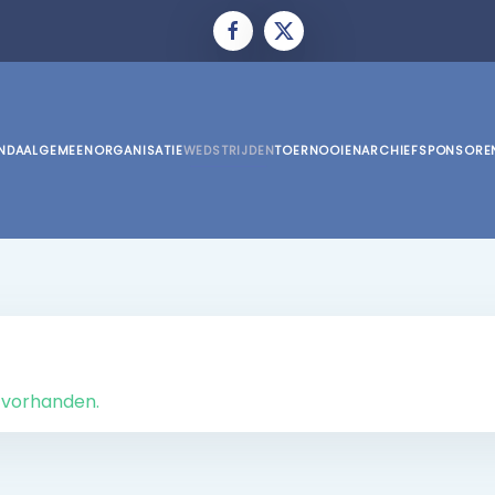
NDA
ALGEMEEN
ORGANISATIE
WEDSTRIJDEN
TOERNOOIEN
ARCHIEF
SPONSORE
n vorhanden.