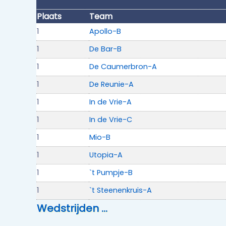
Plaats
Team
1
Apollo-B
1
De Bar-B
1
De Caumerbron-A
1
De Reunie-A
1
In de Vrie-A
1
In de Vrie-C
1
Mio-B
1
Utopia-A
1
`t Pumpje-B
1
`t Steenenkruis-A
Wedstrijden …