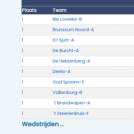
Plaats
Team
1
Bie Lowieke-B
1
Brunssum Noord-A
1
D'r Sjutt-A
1
De Burcht-A
1
De Heksenberg-A
1
Dierks-A
1
Oud Spaans-E
1
Valkenburg-B
1
`t Brandwapen-A
1
`t Steenenkruis-F
Wedstrijden …