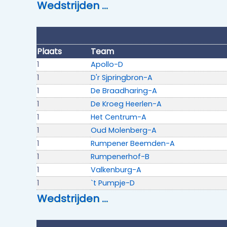
Wedstrijden …
Plaats
Team
1
Apollo-D
1
D'r Sjpringbron-A
1
De Braadharing-A
1
De Kroeg Heerlen-A
1
Het Centrum-A
1
Oud Molenberg-A
1
Rumpener Beemden-A
1
Rumpenerhof-B
1
Valkenburg-A
1
`t Pumpje-D
Wedstrijden …