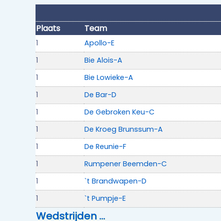
Plaats
Team
1
Apollo-E
1
Bie Alois-A
1
Bie Lowieke-A
1
De Bar-D
1
De Gebroken Keu-C
1
De Kroeg Brunssum-A
1
De Reunie-F
1
Rumpener Beemden-C
1
`t Brandwapen-D
1
`t Pumpje-E
Wedstrijden …