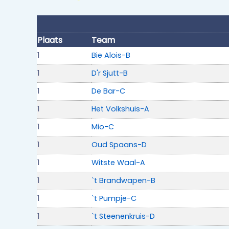
Plaats
Team
1
Bie Alois-B
1
D'r Sjutt-B
1
De Bar-C
1
Het Volkshuis-A
1
Mio-C
1
Oud Spaans-D
1
Witste Waal-A
1
`t Brandwapen-B
1
`t Pumpje-C
1
`t Steenenkruis-D