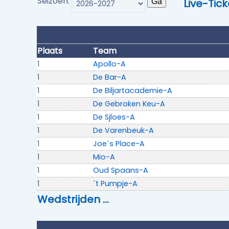
Seizoen:
Live-Tick
Plaats
Team
1
Apollo-A
1
De Bar-A
1
De Biljartacademie-A
1
De Gebroken Keu-A
1
De Sjloes-A
1
De Varenbeuk-A
1
Joe`s Place-A
1
Mio-A
1
Oud Spaans-A
1
`t Pumpje-A
Wedstrijden …