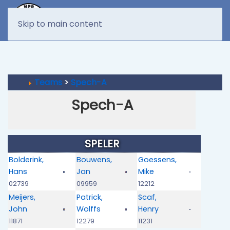
MENU
Skip to main content
Teams
>
Spech-A
Spech-A
SPELER
Bolderink,
Bouwens,
Goessens,
Hans
Jan
Mike
02739
09959
12212
Meijers,
Patrick,
Scaf,
John
Wolffs
Henry
11871
12279
11231