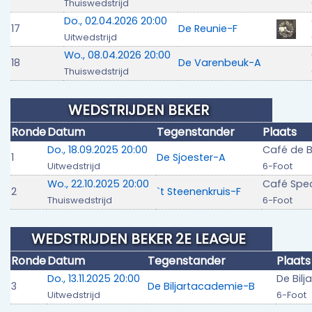
Thuiswedstrijd
Do., 02.04.2026 20:00
17
De Reunie-F
Uitwedstrijd
Wo., 08.04.2026 20:00
18
De Varenbeuk-A
Thuiswedstrijd
WEDSTRIJDEN BEKER
Ronde
Datum
Tegenstander
Plaats
Do., 18.09.2025 20:00
Café de 
1
De Sjoester-A
Uitwedstrijd
6-Foot
Wo., 22.10.2025 20:00
Café Spe
2
`t Steenenkruis-F
Thuiswedstrijd
6-Foot
WEDSTRIJDEN BEKER 2E LEAGUE
Ronde
Datum
Tegenstander
Plaats
Do., 13.11.2025 20:00
De Bil
3
De Biljartacademie-B
Uitwedstrijd
6-Foot