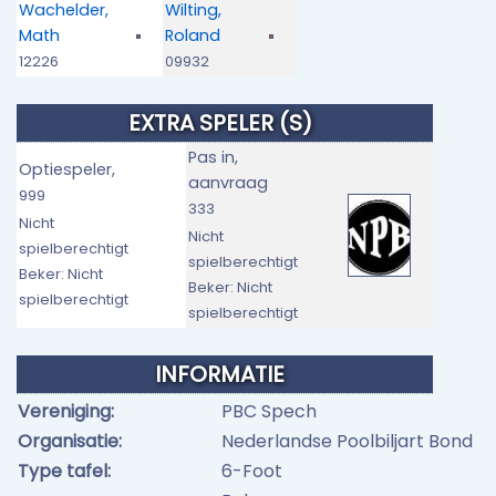
Wachelder,
Wilting,
Math
Roland
12226
09932
EXTRA SPELER (S)
Pas in,
Optiespeler,
aanvraag
999
333
Nicht
Nicht
spielberechtigt
spielberechtigt
Beker: Nicht
Beker: Nicht
spielberechtigt
spielberechtigt
INFORMATIE
Vereniging:
PBC Spech
Organisatie:
Nederlandse Poolbiljart Bond
Type tafel:
6-Foot