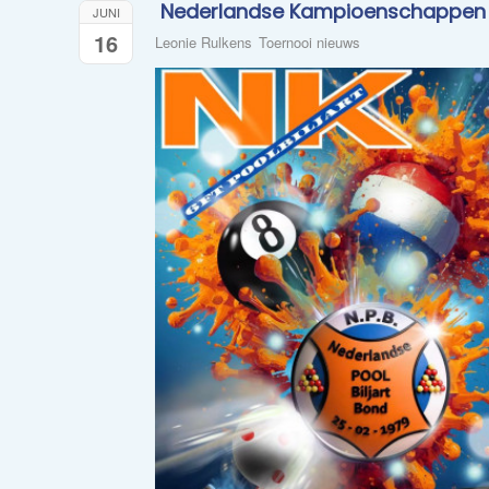
​ Nederlandse Kampioenschappen 6
JUNI
16
Leonie Rulkens
Toernooi nieuws