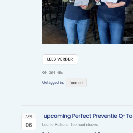
LEES VERDER
364 Hits
Getagged in:
Toernooi
​ upcoming Perfect Preventie Q-To
APR
06
Leonie Rulkens
Toernooi nieuws