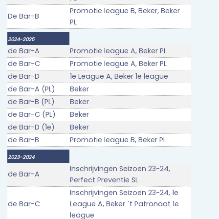
Promotie league B, Beker, Beker
De Bar-B
PL
2024-2025
de Bar-A
Promotie league A, Beker PL
de Bar-C
Promotie league A, Beker PL
de Bar-D
1e League A, Beker 1e league
de Bar-A (PL)
Beker
de Bar-B (PL)
Beker
de Bar-C (PL)
Beker
de Bar-D (1e)
Beker
de Bar-B
Promotie league B, Beker PL
2023-2024
Inschrijvingen Seizoen 23-24,
de Bar-A
Perfect Preventie SL
Inschrijvingen Seizoen 23-24, 1e
de Bar-C
League A, Beker `t Patronaat 1e
league