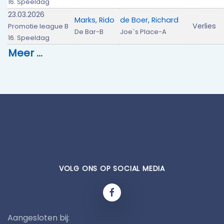
16. Speeldag
23.03.2026
Marks, Rido
de Boer, Richard
Verlies
Promotie league B
De Bar-B
Joe`s Place-A
16. Speeldag
Meer …
VOLG ONS OP SOCIAL MEDIA
Aangesloten bij: