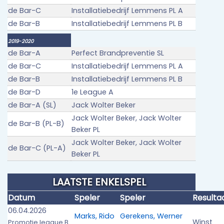
de Bar-C
Installatiebedrijf Lemmens PL A
de Bar-B
Installatiebedrijf Lemmens PL B
2019-2020
de Bar-A
Perfect Brandpreventie SL
de Bar-C
Installatiebedrijf Lemmens PL A
de Bar-B
Installatiebedrijf Lemmens PL B
de Bar-D
1e League A
de Bar-A (SL)
Jack Wolter Beker
Jack Wolter Beker, Jack Wolter
de Bar-B (PL-B)
Beker PL
Jack Wolter Beker, Jack Wolter
de Bar-C (PL-A)
Beker PL
LAATSTE ENKELSPEL
Datum
Speler
Speler
Resulta
06.04.2026
Marks, Rido
Gerekens, Werner
Winst
Promotie league B