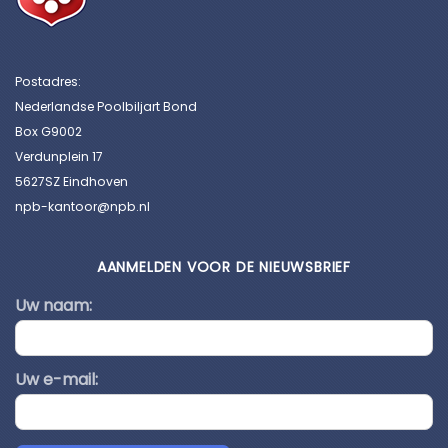
Postadres:
Nederlandse Poolbiljart Bond
Box G9002
Verdunplein 17
5627SZ Eindhoven
npb-kantoor@npb.nl
AANMELDEN VOOR DE NIEUWSBRIEF
Uw naam:
Uw e-mail: