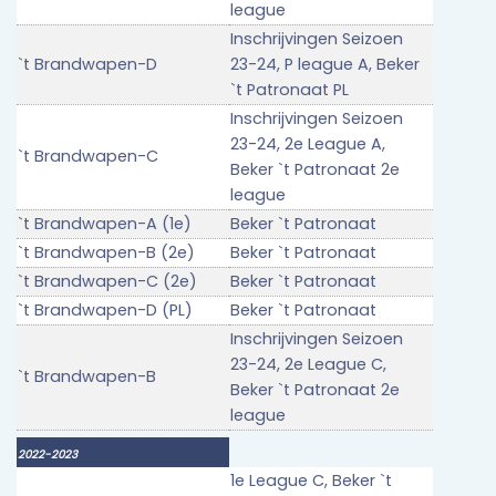
league
Inschrijvingen Seizoen
`t Brandwapen-D
23-24, P league A, Beker
`t Patronaat PL
Inschrijvingen Seizoen
23-24, 2e League A,
`t Brandwapen-C
Beker `t Patronaat 2e
league
`t Brandwapen-A (1e)
Beker `t Patronaat
`t Brandwapen-B (2e)
Beker `t Patronaat
`t Brandwapen-C (2e)
Beker `t Patronaat
`t Brandwapen-D (PL)
Beker `t Patronaat
Inschrijvingen Seizoen
23-24, 2e League C,
`t Brandwapen-B
Beker `t Patronaat 2e
league
2022-2023
1e League C, Beker `t