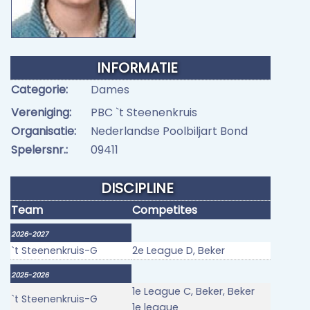
INFORMATIE
Categorie:
Dames
Vereniging:
PBC `t Steenenkruis
Organisatie:
Nederlandse Poolbiljart Bond
Spelersnr.:
09411
DISCIPLINE
Team
Competites
2026-2027
`t Steenenkruis-G
2e League D, Beker
2025-2026
1e League C, Beker, Beker
`t Steenenkruis-G
1e league