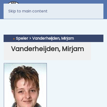
MENU
Skip to main content
Speler > Vanderheijden, Mirjam
Vanderheijden, Mirjam