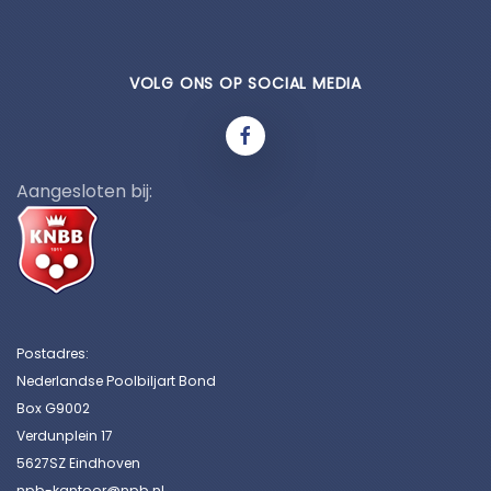
VOLG ONS OP SOCIAL MEDIA
Aangesloten bij:
Postadres:
Nederlandse Poolbiljart Bond
Box G9002
Verdunplein 17
5627SZ Eindhoven
npb-kantoor@npb.nl