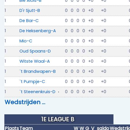
1
Bie Alois-B
0
0
0
0
+0
+0
1
D'r Sjutt-B
0
0
0
0
+0
+0
1
De Bar-C
0
0
0
0
+0
+0
1
De Heksenberg-A
0
0
0
0
+0
+0
1
Mio-C
0
0
0
0
+0
+0
1
Oud Spaans-D
0
0
0
0
+0
+0
1
Witste Waal-A
0
0
0
0
+0
+0
1
`t Brandwapen-B
0
0
0
0
+0
+0
1
`t Pumpje-C
0
0
0
0
+0
+0
1
`t Steenenkruis-D
0
0
0
0
+0
+0
Wedstrijden …
1E LEAGUE B
Plaats
Team
W
W
G
V
saldo
Wedstrij