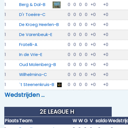
1
Berg & Dal-B
0
0
0
0
+0
+0
1
D'r Toeëre-C
0
0
0
0
+0
+0
1
De Kroeg Heerlen-B
0
0
0
0
+0
+0
1
De Varenbeuk-E
0
0
0
0
+0
+0
1
Fratelli-A
0
0
0
0
+0
+0
1
In de Vrie-E
0
0
0
0
+0
+0
1
Oud Molenberg-B
0
0
0
0
+0
+0
1
Wilhelmina-C
0
0
0
0
+0
+0
1
`t Steenenkruis-B
0
0
0
0
+0
+0
Wedstrijden …
2E LEAGUE H
Plaats
Team
W
W
G
V
saldo
Wedstrij