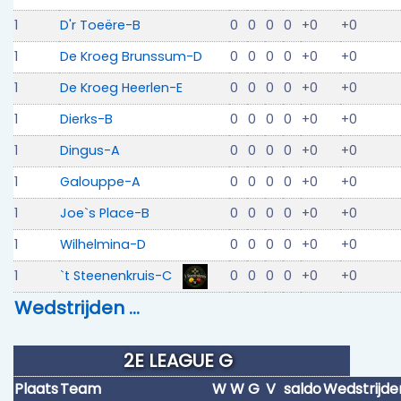
1
D'r Toeëre-B
0
0
0
0
+0
+0
1
De Kroeg Brunssum-D
0
0
0
0
+0
+0
1
De Kroeg Heerlen-E
0
0
0
0
+0
+0
1
Dierks-B
0
0
0
0
+0
+0
1
Dingus-A
0
0
0
0
+0
+0
1
Galouppe-A
0
0
0
0
+0
+0
1
Joe`s Place-B
0
0
0
0
+0
+0
1
Wilhelmina-D
0
0
0
0
+0
+0
1
`t Steenenkruis-C
0
0
0
0
+0
+0
Wedstrijden …
2E LEAGUE G
Plaats
Team
W
W
G
V
saldo
Wedstrijde