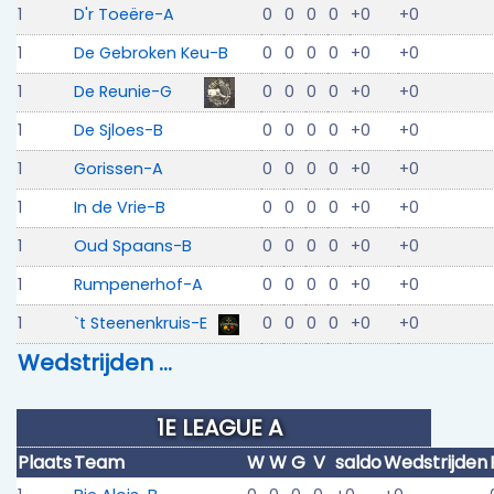
1
D'r Toeëre-A
0
0
0
0
+0
+0
1
De Gebroken Keu-B
0
0
0
0
+0
+0
1
De Reunie-G
0
0
0
0
+0
+0
1
De Sjloes-B
0
0
0
0
+0
+0
1
Gorissen-A
0
0
0
0
+0
+0
1
In de Vrie-B
0
0
0
0
+0
+0
1
Oud Spaans-B
0
0
0
0
+0
+0
1
Rumpenerhof-A
0
0
0
0
+0
+0
1
`t Steenenkruis-E
0
0
0
0
+0
+0
Wedstrijden …
1E LEAGUE A
Plaats
Team
W
W
G
V
saldo
Wedstrijden