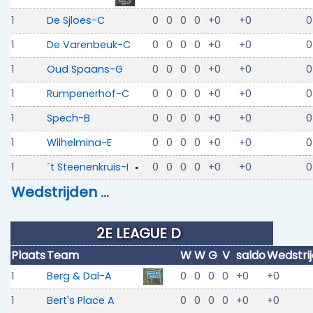
1
De Sjloes-C
0
0
0
0
+0
+0
0
1
De Varenbeuk-C
0
0
0
0
+0
+0
0
1
Oud Spaans-G
0
0
0
0
+0
+0
0
1
Rumpenerhof-C
0
0
0
0
+0
+0
0
1
Spech-B
0
0
0
0
+0
+0
0
1
Wilhelmina-E
0
0
0
0
+0
+0
0
1
`t Steenenkruis-I
0
0
0
0
+0
+0
0
Wedstrijden …
2E LEAGUE D
Plaats
Team
W
W
G
V
saldo
Wedstri
1
Berg & Dal-A
0
0
0
0
+0
+0
1
Bert's Place A
0
0
0
0
+0
+0