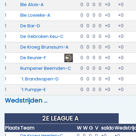
1
Bie Alois-A
0
0
0
0
+0
+0
1
Bie Lowieke-A
0
0
0
0
+0
+0
1
De Bar-D
0
0
0
0
+0
+0
1
De Gebroken Keu-C
0
0
0
0
+0
+0
1
De Kroeg Brunssum-A
0
0
0
0
+0
+0
1
De Reunie-F
0
0
0
0
+0
+0
1
Rumpener Beemden-C
0
0
0
0
+0
+0
1
`t Brandwapen-D
0
0
0
0
+0
+0
1
`t Pumpje-E
0
0
0
0
+0
+0
Wedstrijden …
2E LEAGUE A
Plaats
Team
W
W
G
V
saldo
Wedstrij
1
De Kroeg Heerlen-C
0
0
0
0
+0
+0