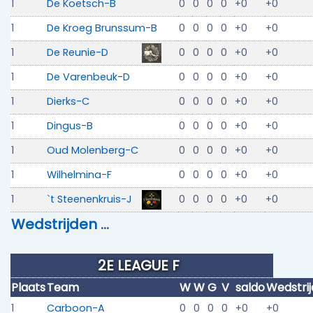
1
De Koetsch-B
0
0
0
0
+0
+0
1
De Kroeg Brunssum-B
0
0
0
0
+0
+0
1
De Reunie-D
0
0
0
0
+0
+0
1
De Varenbeuk-D
0
0
0
0
+0
+0
1
Dierks-C
0
0
0
0
+0
+0
1
Dingus-B
0
0
0
0
+0
+0
1
Oud Molenberg-C
0
0
0
0
+0
+0
1
Wilhelmina-F
0
0
0
0
+0
+0
1
`t Steenenkruis-J
0
0
0
0
+0
+0
Wedstrijden …
2E LEAGUE F
Plaats
Team
W
W
G
V
saldo
Wedstri
1
Carboon-A
0
0
0
0
+0
+0