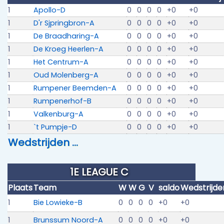
1
Apollo-D
0
0
0
0
+0
+0
1
D'r Sjpringbron-A
0
0
0
0
+0
+0
1
De Braadharing-A
0
0
0
0
+0
+0
1
De Kroeg Heerlen-A
0
0
0
0
+0
+0
1
Het Centrum-A
0
0
0
0
+0
+0
1
Oud Molenberg-A
0
0
0
0
+0
+0
1
Rumpener Beemden-A
0
0
0
0
+0
+0
1
Rumpenerhof-B
0
0
0
0
+0
+0
1
Valkenburg-A
0
0
0
0
+0
+0
1
`t Pumpje-D
0
0
0
0
+0
+0
Wedstrijden …
1E LEAGUE C
Plaats
Team
W
W
G
V
saldo
Wedstrijde
1
Bie Lowieke-B
0
0
0
0
+0
+0
1
Brunssum Noord-A
0
0
0
0
+0
+0