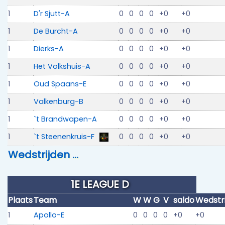
1
D'r Sjutt-A
0
0
0
0
+0
+0
1
De Burcht-A
0
0
0
0
+0
+0
1
Dierks-A
0
0
0
0
+0
+0
1
Het Volkshuis-A
0
0
0
0
+0
+0
1
Oud Spaans-E
0
0
0
0
+0
+0
1
Valkenburg-B
0
0
0
0
+0
+0
1
`t Brandwapen-A
0
0
0
0
+0
+0
1
`t Steenenkruis-F
0
0
0
0
+0
+0
Wedstrijden …
1E LEAGUE D
Plaats
Team
W
W
G
V
saldo
Wedstr
1
Apollo-E
0
0
0
0
+0
+0