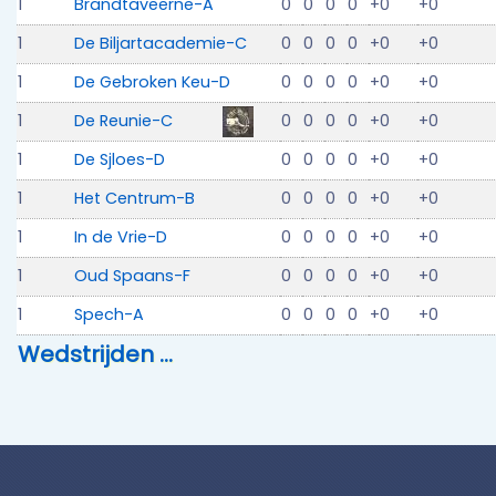
1
Brandtaveerne-A
0
0
0
0
+0
+0
1
De Biljartacademie-C
0
0
0
0
+0
+0
1
De Gebroken Keu-D
0
0
0
0
+0
+0
1
De Reunie-C
0
0
0
0
+0
+0
1
De Sjloes-D
0
0
0
0
+0
+0
1
Het Centrum-B
0
0
0
0
+0
+0
1
In de Vrie-D
0
0
0
0
+0
+0
1
Oud Spaans-F
0
0
0
0
+0
+0
1
Spech-A
0
0
0
0
+0
+0
Wedstrijden …