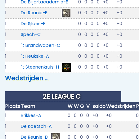
1
De Biljartacademie-B
0
0
0
0
+0
+0
1
De Reunie-E
0
0
0
0
+0
+0
1
De Sjloes-E
0
0
0
0
+0
+0
1
Spech-C
0
0
0
0
+0
+0
1
`t Brandwapen-C
0
0
0
0
+0
+0
1
`t Heukske-A
0
0
0
0
+0
+0
1
`t Steenenkruis-H
0
0
0
0
+0
+0
Wedstrijden …
2E LEAGUE C
Plaats
Team
W
W
G
V
saldo
Wedstrijden
P
1
Brikkes-A
0
0
0
0
+0
+0
0
1
De Koetsch-A
0
0
0
0
+0
+0
0
1
De Reunie-B
0
0
0
0
+0
+0
0