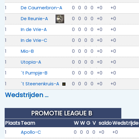
1
De Caumerbron-A
0
0
0
0
+0
+0
1
De Reunie-A
0
0
0
0
+0
+0
1
In de Vrie-A
0
0
0
0
+0
+0
1
In de Vrie-C
0
0
0
0
+0
+0
1
Mio-B
0
0
0
0
+0
+0
1
Utopia-A
0
0
0
0
+0
+0
1
`t Pumpje-B
0
0
0
0
+0
+0
1
`t Steenenkruis-A
0
0
0
0
+0
+0
Wedstrijden …
PROMOTIE LEAGUE B
Plaats
Team
W
W
G
V
saldo
Wedstrijde
1
Apollo-C
0
0
0
0
+0
+0