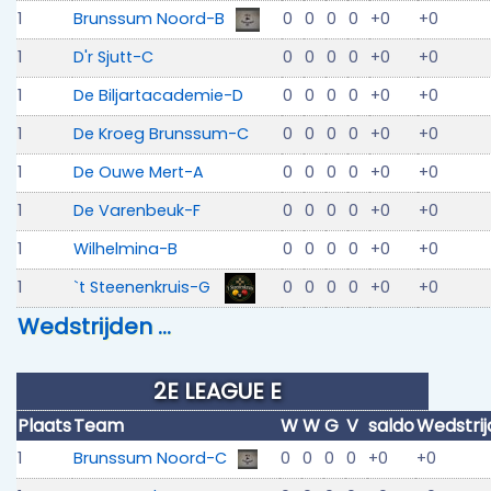
1
Brunssum Noord-B
0
0
0
0
+0
+0
1
D'r Sjutt-C
0
0
0
0
+0
+0
1
De Biljartacademie-D
0
0
0
0
+0
+0
1
De Kroeg Brunssum-C
0
0
0
0
+0
+0
1
De Ouwe Mert-A
0
0
0
0
+0
+0
1
De Varenbeuk-F
0
0
0
0
+0
+0
1
Wilhelmina-B
0
0
0
0
+0
+0
1
`t Steenenkruis-G
0
0
0
0
+0
+0
Wedstrijden …
2E LEAGUE E
Plaats
Team
W
W
G
V
saldo
Wedstri
1
Brunssum Noord-C
0
0
0
0
+0
+0