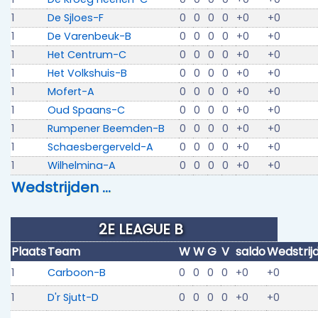
1
De Sjloes-F
0
0
0
0
+0
+0
1
De Varenbeuk-B
0
0
0
0
+0
+0
1
Het Centrum-C
0
0
0
0
+0
+0
1
Het Volkshuis-B
0
0
0
0
+0
+0
1
Mofert-A
0
0
0
0
+0
+0
1
Oud Spaans-C
0
0
0
0
+0
+0
1
Rumpener Beemden-B
0
0
0
0
+0
+0
1
Schaesbergerveld-A
0
0
0
0
+0
+0
1
Wilhelmina-A
0
0
0
0
+0
+0
Wedstrijden …
2E LEAGUE B
Plaats
Team
W
W
G
V
saldo
Wedstrij
1
Carboon-B
0
0
0
0
+0
+0
1
D'r Sjutt-D
0
0
0
0
+0
+0