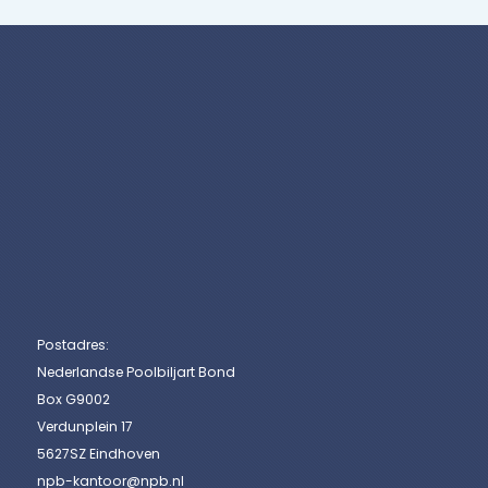
Postadres:
Nederlandse Poolbiljart Bond
Box G9002
Verdunplein 17
5627SZ Eindhoven
npb-kantoor@npb.nl