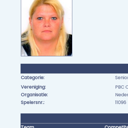
Categorie:
Senio
Vereniging:
PBC 
Organisatie:
Neder
Spelersnr.:
11096
Team
Competit