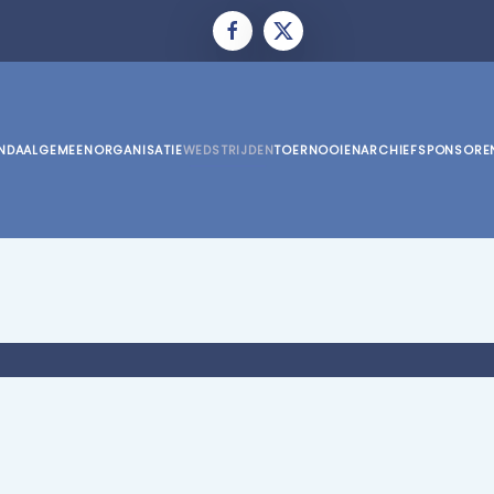
NDA
ALGEMEEN
ORGANISATIE
WEDSTRIJDEN
TOERNOOIEN
ARCHIEF
SPONSORE