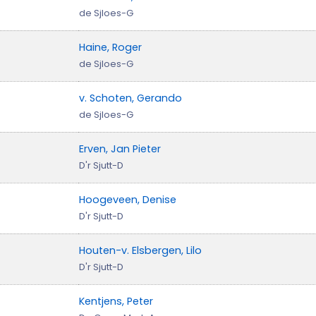
de Sjloes-G
Haine, Roger
de Sjloes-G
v. Schoten, Gerando
de Sjloes-G
Erven, Jan Pieter
D'r Sjutt-D
Hoogeveen, Denise
D'r Sjutt-D
Houten-v. Elsbergen, Lilo
D'r Sjutt-D
Kentjens, Peter