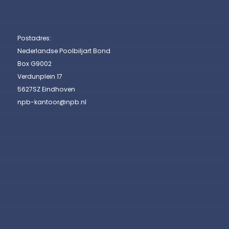
Postadres:
Nederlandse Poolbiljart Bond
Box G9002
Verdunplein 17
5627SZ Eindhoven
npb-kantoor@npb.nl