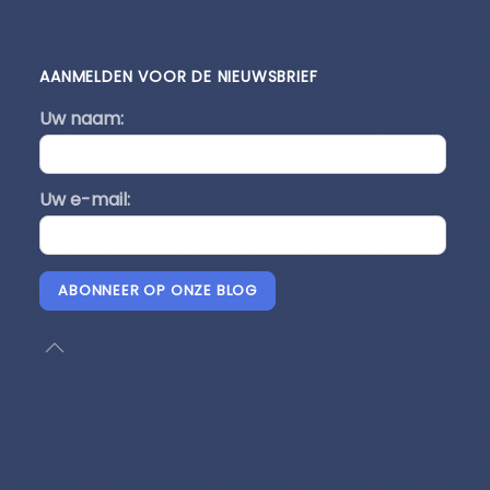
AANMELDEN VOOR DE NIEUWSBRIEF
Uw naam:
Uw e-mail:
ABONNEER OP ONZE BLOG