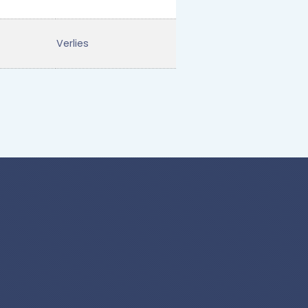
Verlies