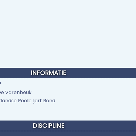
INFORMATIE
n
De Varenbeuk
landse Poolbiljart Bond
DISCIPLINE