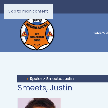
Skip to main content
HOME
AGE
Speler > Smeets, Justin
Smeets, Justin