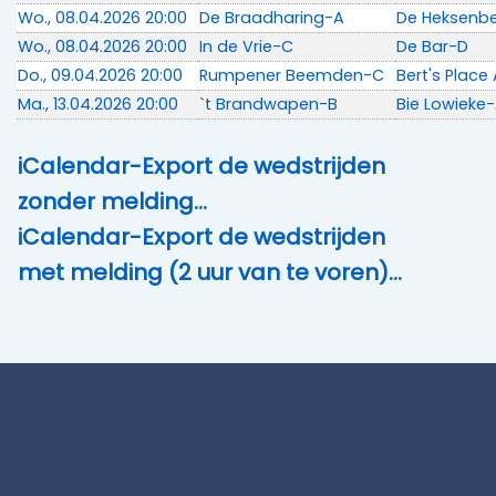
Wo., 08.04.2026 20:00
De Braadharing-A
De Heksenb
Wo., 08.04.2026 20:00
In de Vrie-C
De Bar-D
Do., 09.04.2026 20:00
Rumpener Beemden-C
Bert's Place
Ma., 13.04.2026 20:00
`t Brandwapen-B
Bie Lowieke
iCalendar-Export de wedstrijden
zonder melding…
iCalendar-Export de wedstrijden
met melding (2 uur van te voren)…