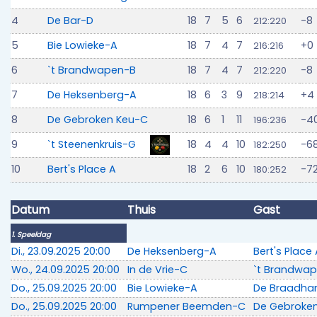
4
De Bar-D
18
7
5
6
-8
212:220
5
Bie Lowieke-A
18
7
4
7
+0
216:216
6
`t Brandwapen-B
18
7
4
7
-8
212:220
7
De Heksenberg-A
18
6
3
9
+4
218:214
8
De Gebroken Keu-C
18
6
1
11
-4
196:236
9
`t Steenenkruis-G
18
4
4
10
-6
182:250
10
Bert's Place A
18
2
6
10
-7
180:252
Datum
Thuis
Gast
1. Speeldag
Di., 23.09.2025 20:00
De Heksenberg-A
Bert's Place
Wo., 24.09.2025 20:00
In de Vrie-C
`t Brandwa
Do., 25.09.2025 20:00
Bie Lowieke-A
De Braadha
Do., 25.09.2025 20:00
Rumpener Beemden-C
De Gebroke