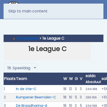
MENU
Skip to main content
Competites
> 1e League C
1e League C
saldo
Plaats
Team
W
W
G
V
sa
Absoluut
1
In de Vrie-C
18
12
3
3
+5
244:188
2
Rumpener Beemden-C
18
10
5
3
+1
266:166
3
De Braadharing-A
18
10
3
5
+3
234:198